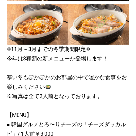
❄11月～3月までの冬季期間限定❄
今年は3種類の新メニューが登場します！
寒い冬もぽかぽかのお部屋の中で暖かな食事をお
楽しみください
※写真は全て2人前となっております。
【MENU】
■
韓国グルメとろ〜りチーズの「チーズダッカル
ビ」
/
1人前￥3,000