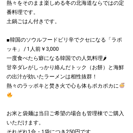
熱々をそのまま楽しめる冬の北海道ならではの定
番料理です。
土鍋ごはん付きです。
■韓国のソウルフードピリ辛でクセになる「ラポ
ッキ」
/
1人前￥3,000
一度食べたら癖になる韓国での人気料理🌶
甘辛ダレがしっかり絡んだトック（お餅）と海鮮
の出汁が効いたラーメンは相性抜群！
熱々のラッポキと焚き火で心も体もポカポカに
お米と袋麺は当日ご希望の場合も管理棟でご購入
いただけます。
それぞれ1合・1袋につき250円です。